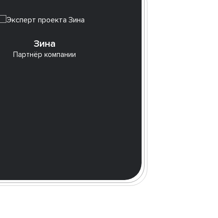
Ра
Зина
Партнёр компании
Barkl
кольц
Неда
монас