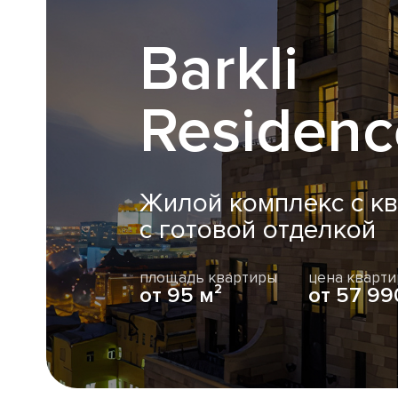
Barkli
Residenc
Жилой комплекс с к
с готовой отделкой
площадь квартиры
цена кварт
от 95 м²
от 57 99