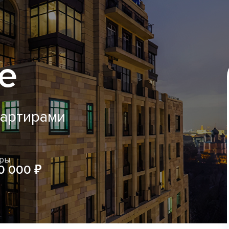
e
вартирами
иры
0 000 ₽